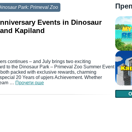
Пре
inosaur Park: Primeval Zoo
Anniversary Events in Dinosaur
 and Kapiland
jers continues – and July brings two exciting
ward to the Dinosaur Park – Primeval Zoo Summer Event
 both packed with exclusive rewards, charming
 special 20 Years of upjers Achievement. Whether
 cream …
Прочети още
О