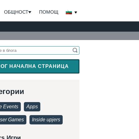
ОБЩНОСТ
ПОМОЩ
ЛОГ НАЧАЛНА СТРАНИЦА
егории
 Events
Apps
ser Games
Inside upjers
rs Игри