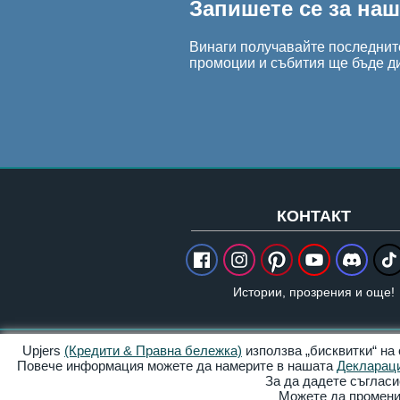
Запишете се за на
Винаги получавайте последните
промоции и събития ще бъде д
КОНТАКТ
Истории, прозрения и още!
Upjers
(Кредити & Правна бележка)
използва „бисквитки“ на
Кредити & Правна бележка
Повече информация можете да намерите в нашата
Деклараци
За да дадете съгласи
Можете да променит