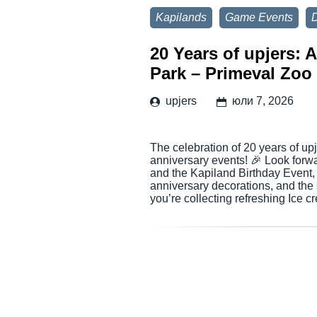
Kapilands
Game Events
D
20 Years of upjers: 
Park – Primeval Zoo
upjers
юли 7, 2026
The celebration of 20 years of up
anniversary events! 🎉 Look for
and the Kapiland Birthday Event,
anniversary decorations, and the
you’re collecting refreshing Ice