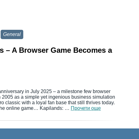
General
nds – A Browser Game Becomes a
 anniversary in July 2025 – a milestone few browser
 2005 as a simple yet ingenious business simulation
classic with a loyal fan base that still thrives today.
 the online game… Kapilands: …
Прочети още