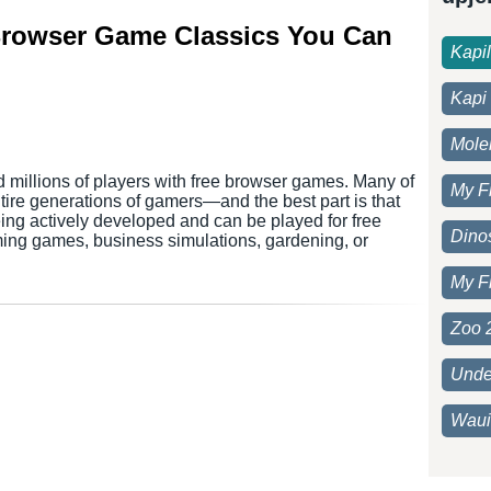
 Browser Game Classics You Can
Kapi
Kapi 
Moleh
d millions of players with free browser games. Many of
My F
tire generations of gamers—and the best part is that
being actively developed and can be played for free
Dino
ming games, business simulations, gardening, or
My F
Zoo 
Unde
Waui