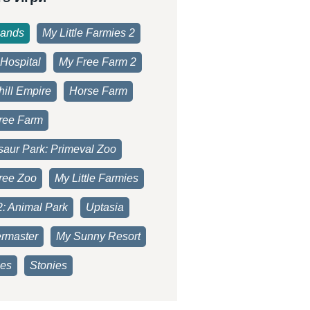
lands
My Little Farmies 2
Hospital
My Free Farm 2
ill Empire
Horse Farm
ree Farm
saur Park: Primeval Zoo
ree Zoo
My Little Farmies
2: Animal Park
Uptasia
rmaster
My Sunny Resort
es
Stonies