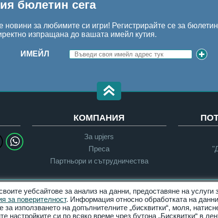
шия бюлетин сега
 новини за любимите си игри! Регистрирайте се за бюлети
иректно изпращана до вашата имейл кутия.
ИМЕЙЛ
КОМПАНИЯ
ПО
За upjers
Преса
"
Партньори и сътрудничества
 своите уебсайтове за анализ на данни, предоставяне на услуги
Поверителност
Условия за ползване
я за поверителност
. Информация относно обработката на данни
е за използването на допълнителните „бисквитки“, моля, натисн
Управлявай Бисквитки
е настройките си по всяко време чрез бутона „Бисквитки“ в лен