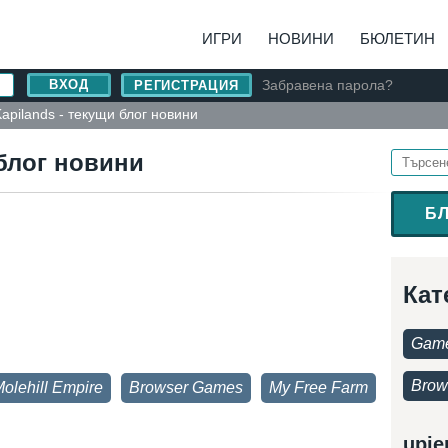
ИГРИ
НОВИНИ
БЮЛЕТИН
Забравена парола?
РЕГИСТРАЦИЯ
apilands - текущи блог новини
 блог новини
Б
Кат
Game
Brow
olehill Empire
Browser Games
My Free Farm
upje