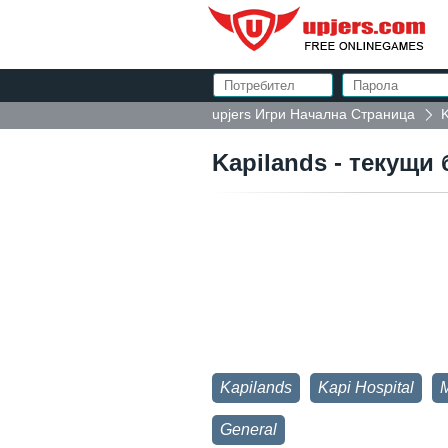
upjers Игри Начална Страница
K
Kapilands - текущи
Kapilands
Kapi Hospital
M
General