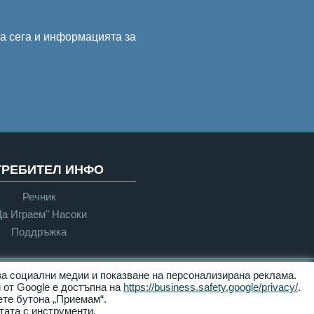
на сега и информацията за
ТРЕБИТЕЛ ИНФО
Речник
Да Играем" Насоки
Поддръжка
 за социални медии и показване на персонализирана реклама.
Достъпност
 от Google е достъпна на
https://business.safety.google/privacy/
.
ете бутона „Приемам“.
тата с инструменти.