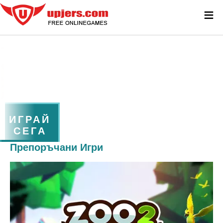
≡
ИГРАЙ
СЕГА
Препоръчани Игри