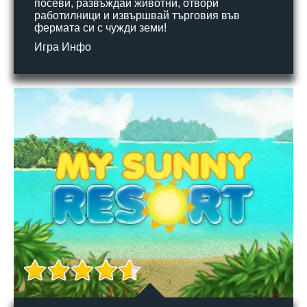
посеви, развъждай животни, отвори
работилници и извършвай търговия във
фермата си с чужди земи!
Игра Инфо