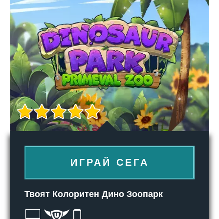
ИГРАЙ СЕГА
Твоят Колоритен Дино Зоопарк