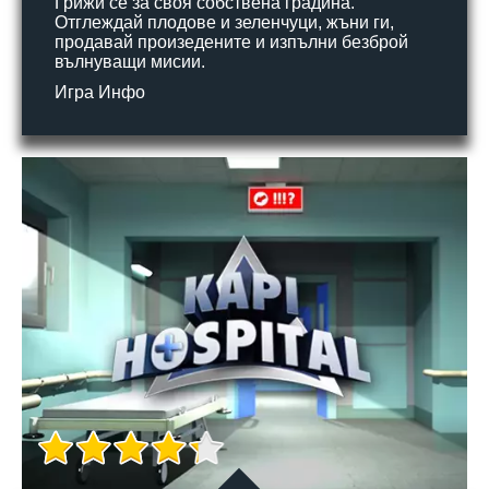
Грижи се за своя собствена градина.
Отглеждай плодове и зеленчуци, жъни ги,
продавай произедените и изпълни безброй
вълнуващи мисии.
Игра Инфо