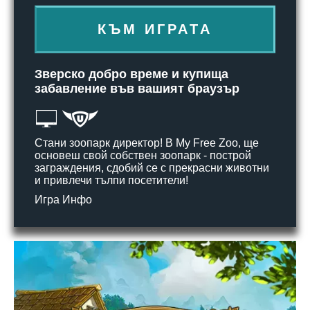
КЪМ ИГРАТА
Зверско добро време и купища
забавление във вашият браузър
Стани зоопарк директор! В My Free Zoo, ще
основеш свой собствен зоопарк - построй
заграждения, сдобий се с прекрасни животни
и привлечи тълпи посетители!
Игра Инфо