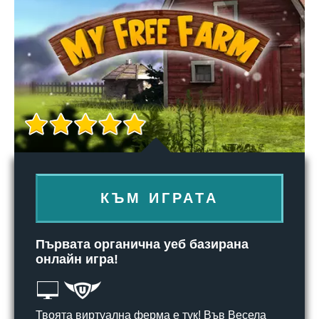
КЪМ ИГРАТА
Първата органична уеб базирана
онлайн игра!
Твоята виртуална ферма е тук! Във Весела