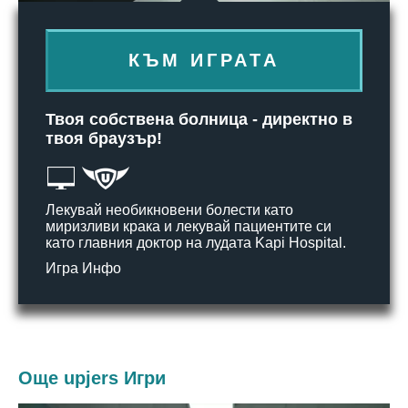
КЪМ ИГРАТА
Твоя собствена болница - директно в
твоя браузър!
Лекувай необикновени болести като
миризливи крака и лекувай пациентите си
като главния доктор на лудата Kapi Hospital.
Игра Инфо
Още upjers Игри