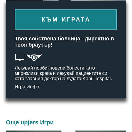
КЪМ ИГРАТА
Твоя собствена болница - директно в
твоя браузър!
Лекувай необикновени болести като
миризливи крака и лекувай пациентите си
като главния доктор на лудата Kapi Hospital.
Игра Инфо
Още upjers Игри