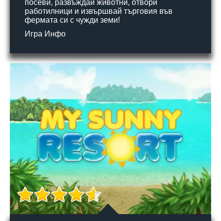
посеви, развъждай животни, отвори
работилници и извършвай търговия във
фермата си с чужди земи!
Игра Инфо