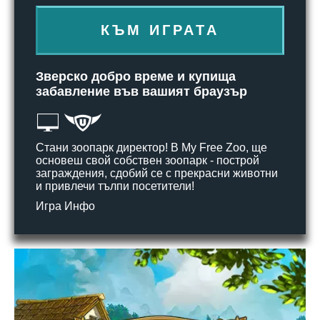
КЪМ ИГРАТА
Зверско добро време и купища
забавление във вашият браузър
Стани зоопарк директор! В My Free Zoo, ще
основеш свой собствен зоопарк - построй
заграждения, сдобий се с прекрасни животни
и привлечи тълпи посетители!
Игра Инфо