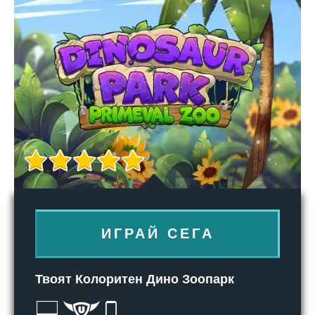
ИГРАЙ СЕГА
Твоят Колоритен Дино Зоопарк