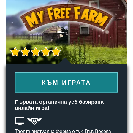
КЪМ ИГРАТА
Първата органична уеб базирана
онлайн игра!
Твоята виртуална ферма е тук! Във Весела