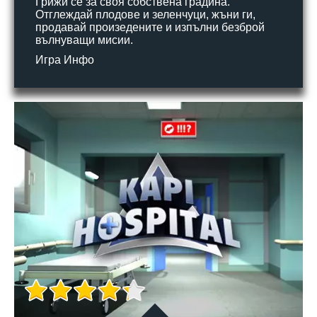
Грижи се за своя собствена градина.
Отглеждай плодове и зеленчуци, жъни ги,
продавай произедените и изпълни безброй
вълнуващи мисии.
Игра Инфо