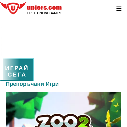
≡
ИГРАЙ
СЕГА
Препоръчани Игри