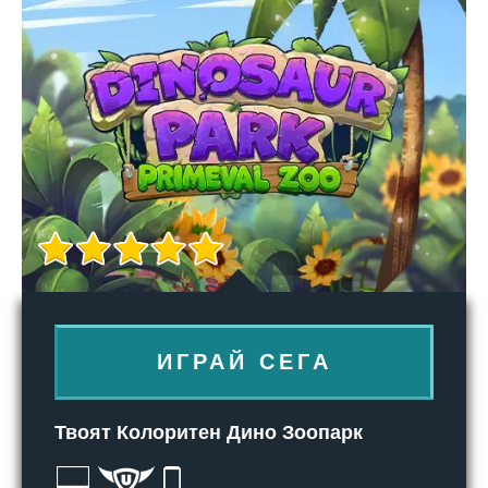
ИГРАЙ СЕГА
Твоят Колоритен Дино Зоопарк