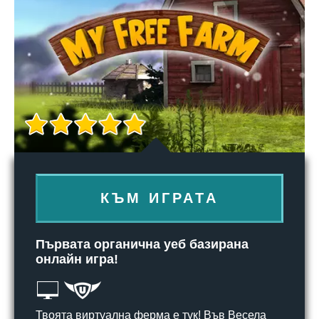
КЪМ ИГРАТА
Първата органична уеб базирана
онлайн игра!
Твоята виртуална ферма е тук! Във Весела