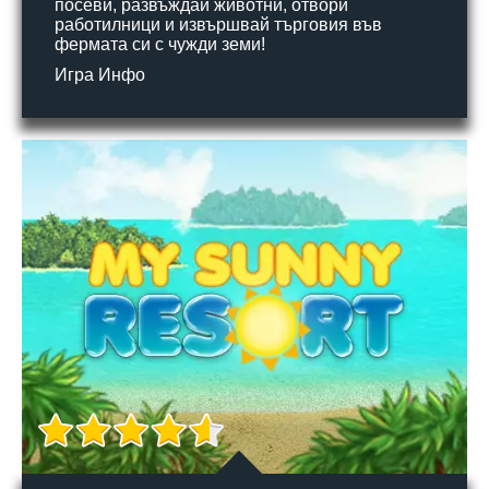
посеви, развъждай животни, отвори
работилници и извършвай търговия във
фермата си с чужди земи!
Игра Инфо