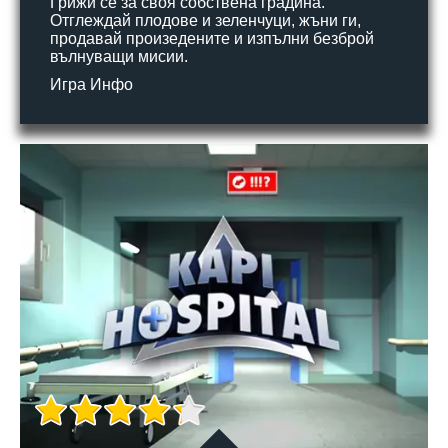
Грижи се за своя собствена градина.
Отглеждай плодове и зеленчуци, жъни ги,
продавай произедените и изпълни безброй
вълнуващи мисии.
Игра Инфо