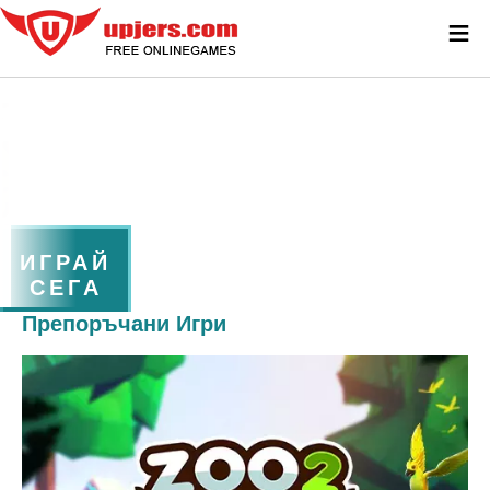
≡
ИГРАЙ
СЕГА
Препоръчани Игри