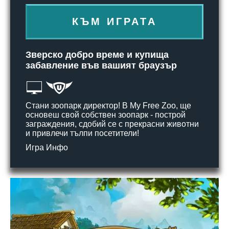
КЪМ ИГРАТА
Зверско добро време и купища
забавление във вашият браузър
Стани зоопарк директор! В My Free Zoo, ще
основеш свой собствен зоопарк - построй
заграждения, сдобий се с прекрасни животни
и привлечи тълпи посетители!
Игра Инфо