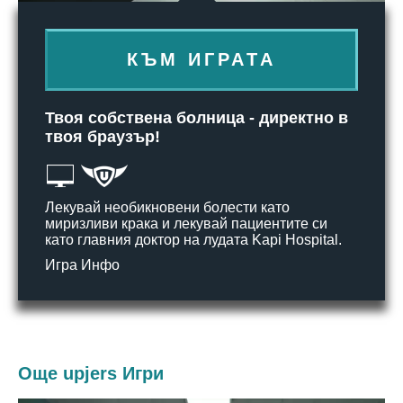
КЪМ ИГРАТА
Твоя собствена болница - директно в
твоя браузър!
Лекувай необикновени болести като
миризливи крака и лекувай пациентите си
като главния доктор на лудата Kapi Hospital.
Игра Инфо
Още upjers Игри