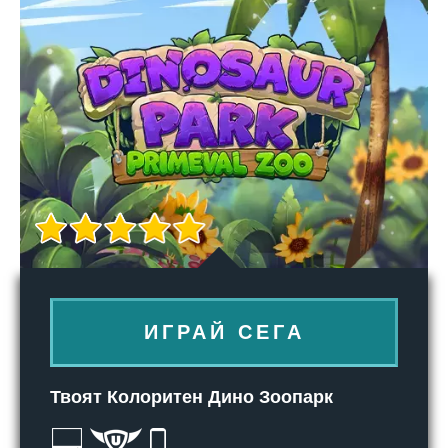
ИГРАЙ СЕГА
Твоят Колоритен Дино Зоопарк