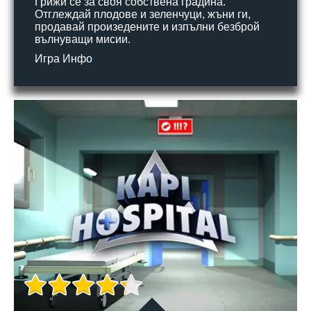
Грижи се за своя собствена градина.
Отглеждай плодове и зеленчуци, жъни ги,
продавай произедените и изпълни безброй
вълнуващи мисии.
Игра Инфо