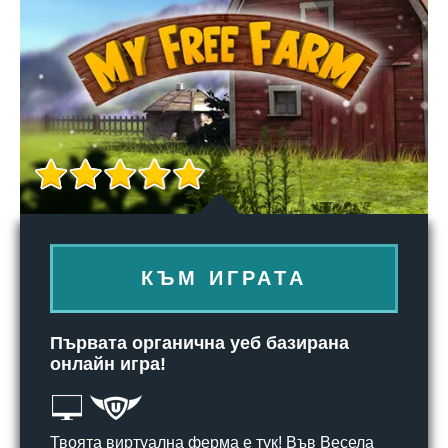
КЪМ ИГРАТА
Първата органична уеб базирана
онлайн игра!
Твоята виртуална ферма е тук! Във Весела