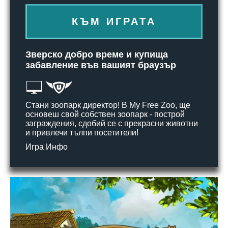
КЪМ ИГРАТА
Зверско добро време и купища
забавление във вашият браузър
Стани зоопарк директор! В My Free Zoo, ще
основеш свой собствен зоопарк - построй
заграждения, сдобий се с прекрасни животни
и привлечи тълпи посетители!
Игра Инфо