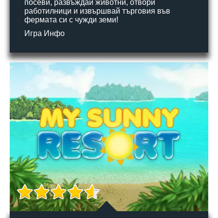
посеви, развъждай животни, отвори
работилници и извършвай търговия във
фермата си с чужди земи!
Игра Инфо