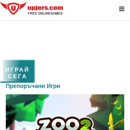
≡
ИГРАЙ
СЕГА
Препоръчани Игри