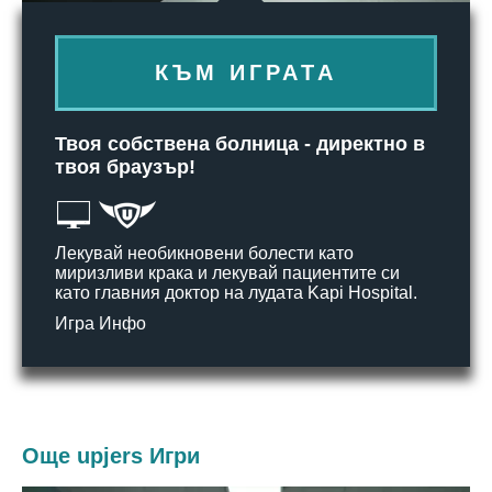
КЪМ ИГРАТА
Твоя собствена болница - директно в
твоя браузър!
Лекувай необикновени болести като
миризливи крака и лекувай пациентите си
като главния доктор на лудата Kapi Hospital.
Игра Инфо
Още upjers Игри