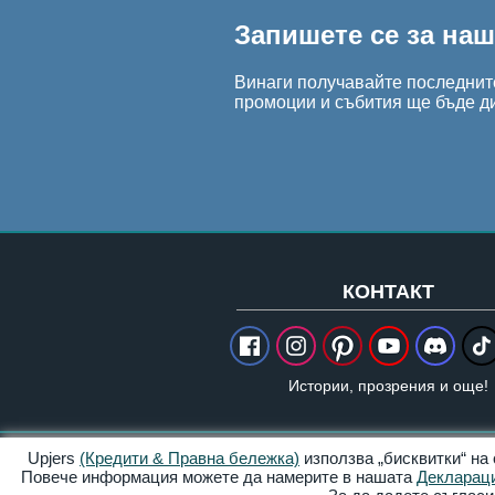
Запишете се за на
Винаги получавайте последните
промоции и събития ще бъде д
КОНТАКТ
Истории, прозрения и още!
Upjers
(Кредити & Правна бележка)
използва „бисквитки“ на
Кредити & Правна бележка
Повече информация можете да намерите в нашата
Деклараци