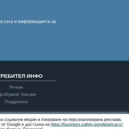
на сега и информацията за
ТРЕБИТЕЛ ИНФО
Речник
Да Играем" Насоки
Поддръжка
 за социални медии и показване на персонализирана реклама.
Достъпност
 от Google е достъпна на
https://business.safety.google/privacy/
.