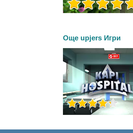
Още upjers Игри
Игра Инфо