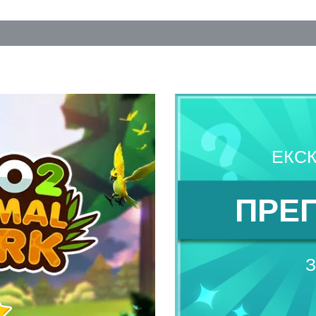
ЕКС
ПРЕ
З