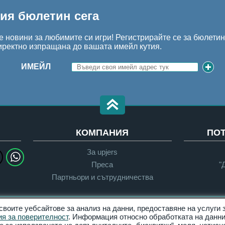
шия бюлетин сега
 новини за любимите си игри! Регистрирайте се за бюлети
иректно изпращана до вашата имейл кутия.
ИМЕЙЛ
КОМПАНИЯ
ПО
За upjers
Преса
"
Партньори и сътрудничества
 своите уебсайтове за анализ на данни, предоставяне на услуги
Поверителност
Условия за ползване
я за поверителност
. Информация относно обработката на данни