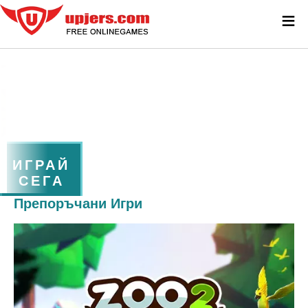
≡
ИГРАЙ
СЕГА
Препоръчани Игри