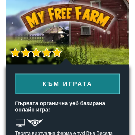
КЪМ ИГРАТА
Първата органична уеб базирана
онлайн игра!
Твоята виртуална ферма е тук! Във Весела