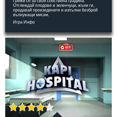
Грижи се за своя собствена градина.
Отглеждай плодове и зеленчуци, жъни ги,
продавай произедените и изпълни безброй
вълнуващи мисии.
Игра Инфо