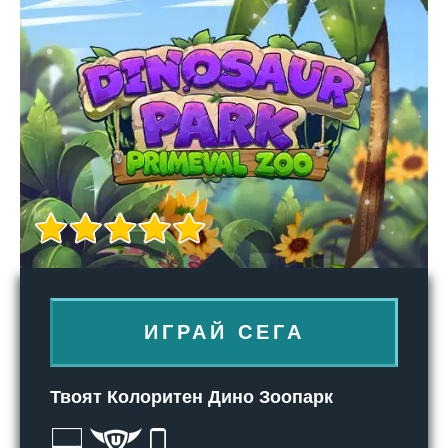
ИГРАЙ СЕГА
Твоят Колоритен Дино Зоопарк