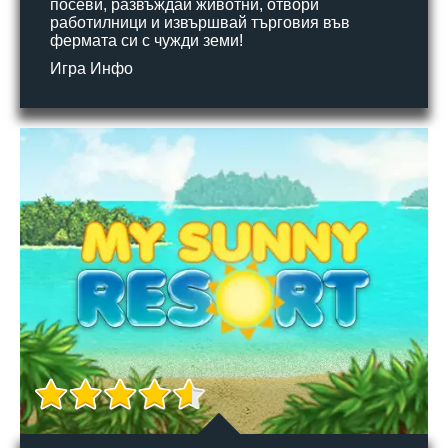
посеви, развъждай животни, отвори
работилници и извършвай търговия във
фермата си с чужди земи!
Игра Инфо