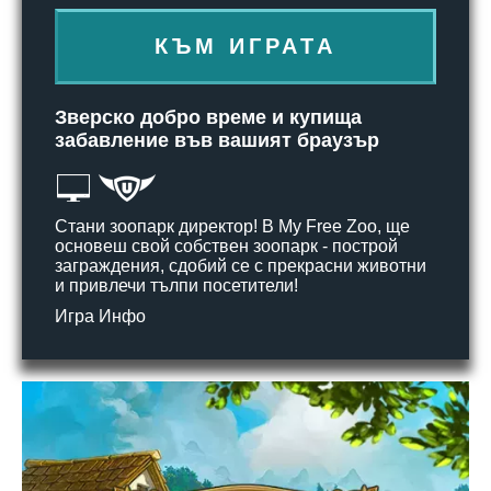
КЪМ ИГРАТА
Зверско добро време и купища
забавление във вашият браузър
Стани зоопарк директор! В My Free Zoo, ще
основеш свой собствен зоопарк - построй
заграждения, сдобий се с прекрасни животни
и привлечи тълпи посетители!
Игра Инфо