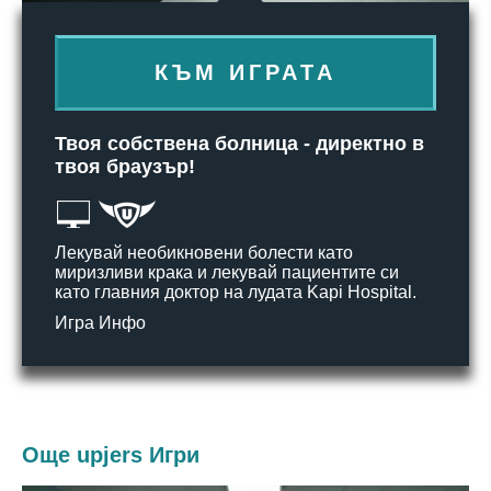
КЪМ ИГРАТА
Твоя собствена болница - директно в
твоя браузър!
Лекувай необикновени болести като
миризливи крака и лекувай пациентите си
като главния доктор на лудата Kapi Hospital.
Игра Инфо
Още upjers Игри