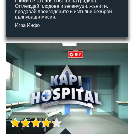
Грижи се за своя собствена градина.
Отглеждай плодове и зеленчуци, жъни ги,
продавай произедените и изпълни безброй
вълнуващи мисии.
Игра Инфо