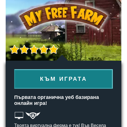
КЪМ ИГРАТА
Първата органична уеб базирана
онлайн игра!
Твоята виртуална ферма е тук! Във Весела