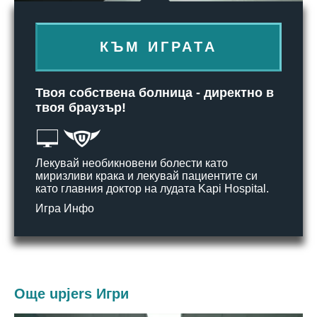
КЪМ ИГРАТА
Твоя собствена болница - директно в
твоя браузър!
Лекувай необикновени болести като
миризливи крака и лекувай пациентите си
като главния доктор на лудата Kapi Hospital.
Игра Инфо
Още upjers Игри