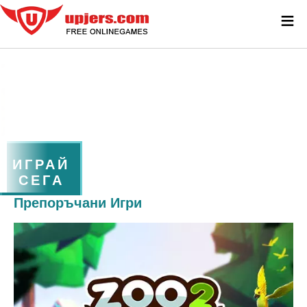
≡
ИГРАЙ
СЕГА
Препоръчани Игри