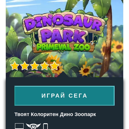
ИГРАЙ СЕГА
Твоят Колоритен Дино Зоопарк