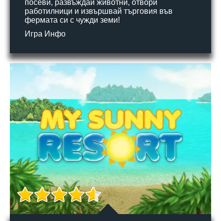
посеви, развъждай животни, отвори
работилници и извършвай търговия във
фермата си с чужди земи!
Игра Инфо