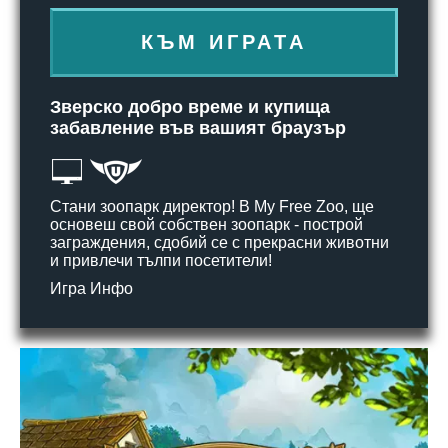
КЪМ ИГРАТА
Зверско добро време и купища
забавление във вашият браузър
Стани зоопарк директор! В My Free Zoo, ще
основеш свой собствен зоопарк - построй
заграждения, сдобий се с прекрасни животни
и привлечи тълпи посетители!
Игра Инфо