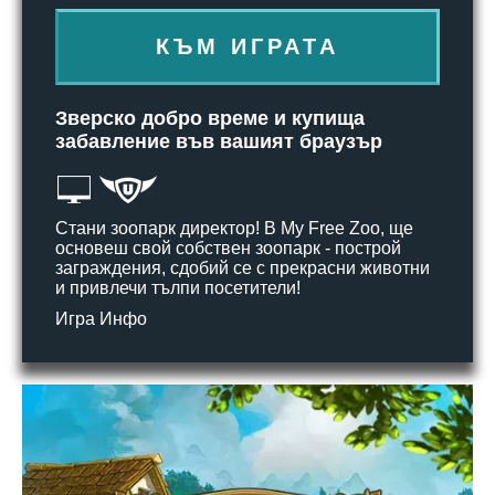
КЪМ ИГРАТА
Зверско добро време и купища
забавление във вашият браузър
Стани зоопарк директор! В My Free Zoo, ще
основеш свой собствен зоопарк - построй
заграждения, сдобий се с прекрасни животни
и привлечи тълпи посетители!
Игра Инфо