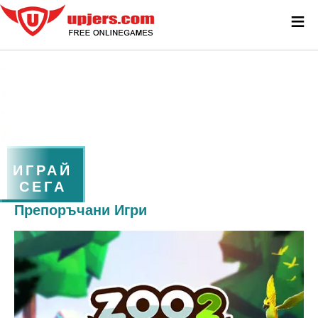
≡
ИГРАЙ
СЕГА
Препоръчани Игри