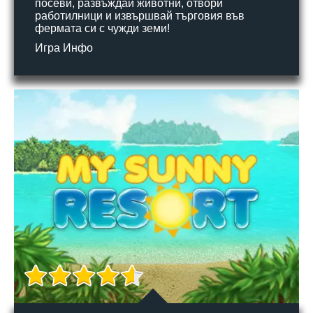
посеви, развъждай животни, отвори
работилници и извършвай търговия във
фермата си с чужди земи!
Игра Инфо