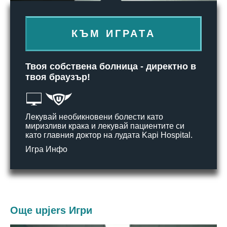
КЪМ ИГРАТА
Твоя собствена болница - директно в
твоя браузър!
Лекувай необикновени болести като
миризливи крака и лекувай пациентите си
като главния доктор на лудата Kapi Hospital.
Игра Инфо
Още upjers Игри