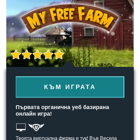
КЪМ ИГРАТА
Първата органична уеб базирана
онлайн игра!
Твоята виртуална ферма е тук! Във Весела