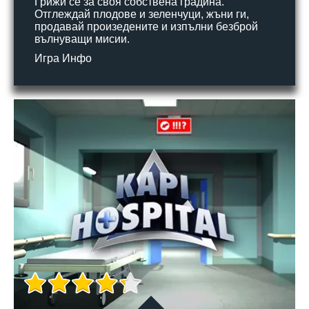
Грижи се за своя собствена градина.
Отглеждай плодове и зеленчуци, жъни ги,
продавай произедените и изпълни безброй
вълнуващи мисии.
Игра Инфо