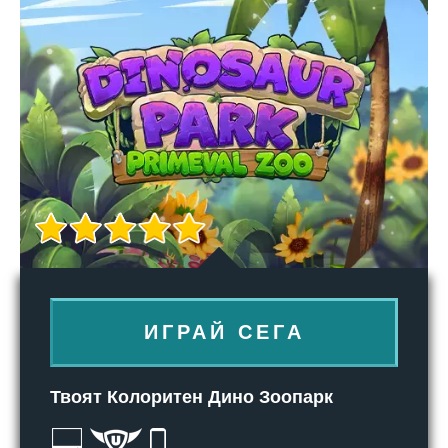
ИГРАЙ СЕГА
Твоят Колоритен Дино Зоопарк