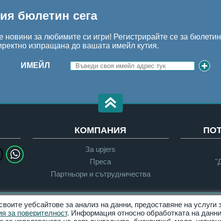
шия бюлетин сега
 новини за любимите си игри! Регистрирайте се за бюлети
иректно изпращана до вашата имейл кутия.
ИМЕЙЛ
КОМПАНИЯ
ПО
За upjers
Преса
"
Партньори и сътрудничества
 своите уебсайтове за анализ на данни, предоставяне на услуги
Поверителност
Условия за ползване
я за поверителност
. Информация относно обработката на данни