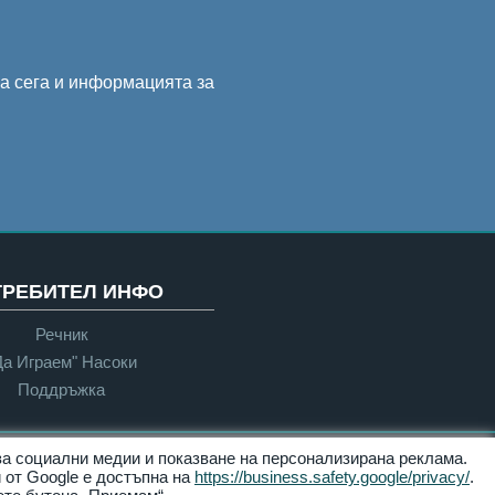
на сега и информацията за
ТРЕБИТЕЛ ИНФО
Речник
Да Играем" Насоки
Поддръжка
 за социални медии и показване на персонализирана реклама.
Достъпност
 от Google е достъпна на
https://business.safety.google/privacy/
.