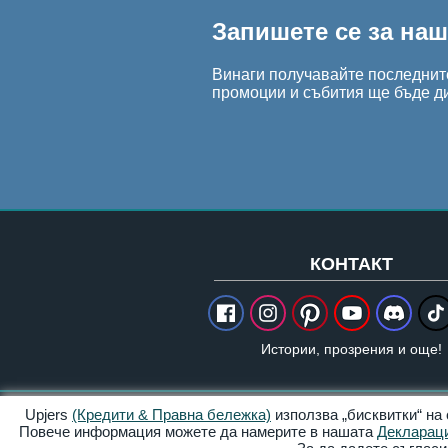
Запишете се за на
Винаги получавайте последните
промоции и събития ще бъде д
КОНТАКТ
Истории, прозрения и още!
Upjers
(Кредити & Правна бележка)
използва „бисквитки“ на
Кредити & Правна бележка
Повече информация можете да намерите в нашата
Деклараци