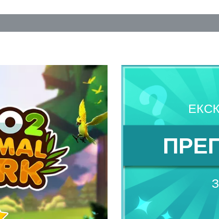
ЕКС
ПРЕ
З