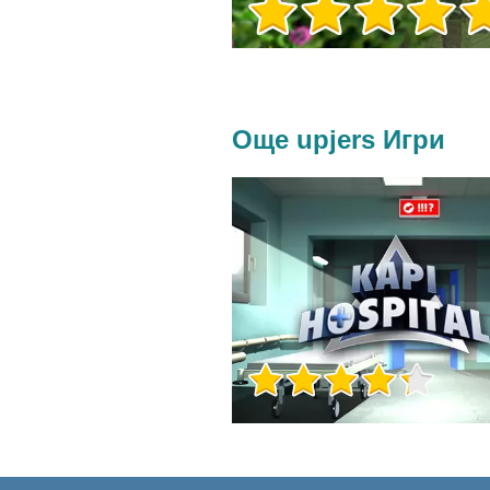
Още upjers Игри
Игра Инфо