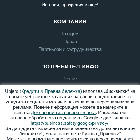
Истории, прозрения и още!
КОМПАНИЯ
За upjers
Преса
Партньори и сътрудничества
ПОТРЕБИТЕЛ ИНФО
Речник
"Да Играем" Насоки
Upjers
(Кредити & Правна бележка)
използва „бисквитки“ на
Поддръжка
своите уебсайтове за анализ на данни, предоставяне на
услуги за социални медии и показване на персонализирана
реклама. Повече информация можете да намерите в
нашата
Декларация за поверителност
. Информация
Кредити &
Поверителност
Условия за
Достъпност
относно обработката на данни от Google е достъпна на
Правна
ползване
https://business.safety.google/privacy/
.
бележка
За да дадете съгласие за използването на допълнителните
„бисквитки“, моля, натиснете бутона „Приемам“.
Управлявай Бисквитки
Можете да промените настройките си по всяко време чрез