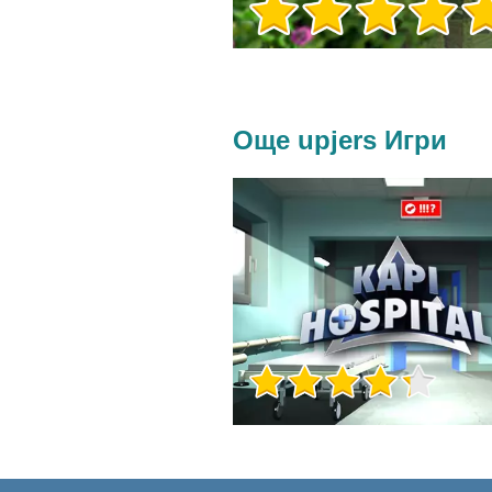
Още upjers Игри
Игра Инфо