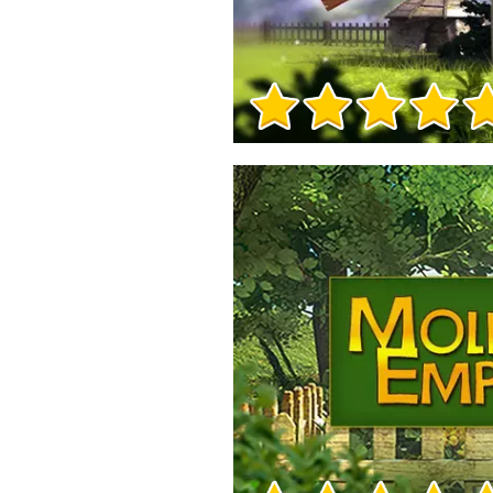
Игра Инфо
Игра Инфо