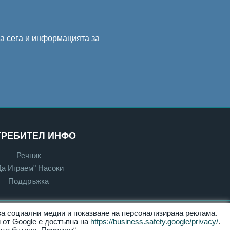
на сега и информацията за
ТРЕБИТЕЛ ИНФО
Речник
Да Играем" Насоки
Поддръжка
 за социални медии и показване на персонализирана реклама.
Достъпност
 от Google е достъпна на
https://business.safety.google/privacy/
.