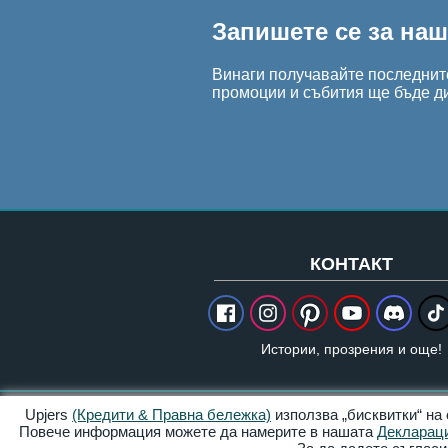
Запишете се за на
Винаги получавайте последните
промоции и събития ще бъде д
КОНТАКТ
Истории, прозрения и още!
Upjers
(Кредити & Правна бележка)
използва „бисквитки“ на
Кредити & Правна бележка
Повече информация можете да намерите в нашата
Деклараци