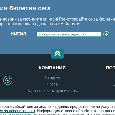
шия бюлетин сега
 новини за любимите си игри! Регистрирайте се за бюлети
иректно изпращана до вашата имейл кутия.
ИМЕЙЛ
КОМПАНИЯ
ПО
За upjers
Преса
"
Партньори и сътрудничества
 своите уебсайтове за анализ на данни, предоставяне на услуги
Поверителност
Условия за ползване
я за поверителност
. Информация относно обработката на данни