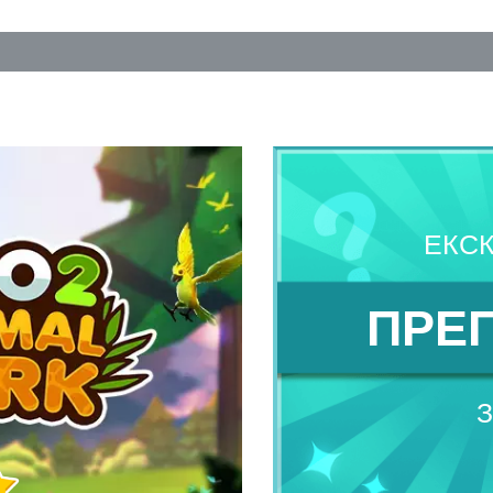
ЕКС
ПРЕ
З