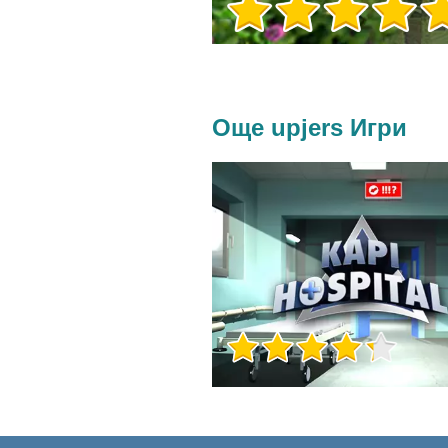
Още upjers Игри
Игра Инфо